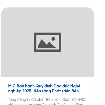
MIC Ban hành Quy định Đạo đức Nghề
nghiệp 2025: Nền tảng Phát triển Bền
vững và Trách nhiệm trong Bảo hiểm Phi
Tổng Công ty Cổ phần Bảo hiểm Quân đội (MIC)
nhân thọ
chính thức ban hành Quy định Chuẩn mực Đạo