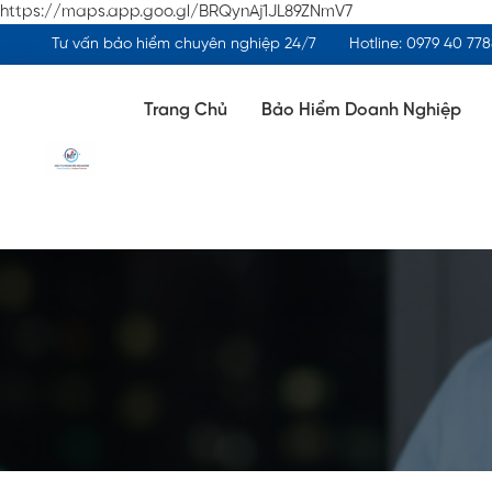
https://maps.app.goo.gl/BRQynAj1JL89ZNmV7
Tư vấn bảo hiểm chuyên nghiệp 24/7
Hotline: 0979 40 77
Trang Chủ
Bảo Hiểm Doanh Nghiệp