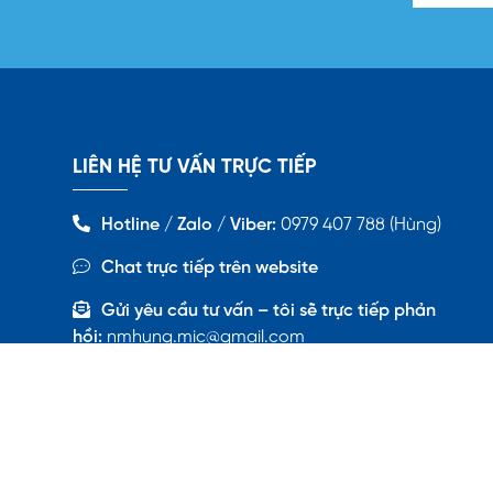
LIÊN HỆ TƯ VẤN TRỰC TIẾP
Hotline / Zalo / Viber:
0979 407 788 (Hùng)
Chat trực tiếp trên website
Gửi yêu cầu tư vấn – tôi sẽ trực tiếp phản
hồi:
nmhung.mic@gmail.com
Copyright © 2024 tuvanbaohiem24h.com.vn - All rights reserved