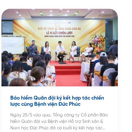
Bảo hiểm Quân đội ký kết hợp tác chiến
lược cùng Bệnh viện Đức Phúc
Ngày 25/5 vừa qua, Tổng công ty Cổ phần Bảo
hiểm Quân đội và Bệnh viện Hỗ trợ Sinh sản &
Nam học Đức Phúc đã có buổi ký kết hợp tác