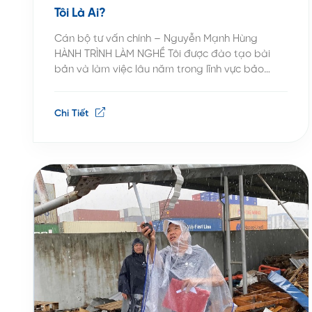
Tôi Là Ai?
Cán bộ tư vấn chính – Nguyễn Mạnh Hùng
HÀNH TRÌNH LÀM NGHỀ Tôi được đào tạo bài
bản và làm việc lâu năm trong lĩnh vực bảo
hiểm phi nhân thọ, với nền tảng học thuật song
hành cùng 22 năm kinh nghiệm thực tiễn trong
Chi Tiết
lĩnh vực bảo hiểm phi nhân thọ và […]