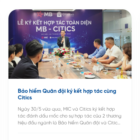
Bảo hiểm Quân đội ký kết hợp tác cùng
Citics
Ngày 30/5 vừa qua, MIC và Citics ký kết hợp
tác đánh dấu mốc cho sự hợp tác của 2 thương
hiệu đầu ngành là Bảo hiểm Quân đội và Citics
– đơn vị tiên phong ứng dụng nền tảng công
nghệ bất động sản của Việt Nam. Sự kiện ký kết