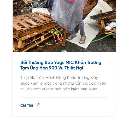
Bồi Thường Bão Yagi: MIC Khẩn Trương
Tạm Ứng Hơn 900 Vụ Thiệt Hại
Thiệt Hại Lớn, Hành Động Khẩn Trương Đây
được xem là một trong những tổn thất do thiên
tai lớn nhất của ngành bảo hiểm Việt Nam.
Thống kê sơ bộ cho thấy: Hơn 900 vụ tổn thất
cho khách hàng của MIC được ghi nhận trên các
Chi Tiết
nghiệp vụ tài sản, xe cơ giới và […]