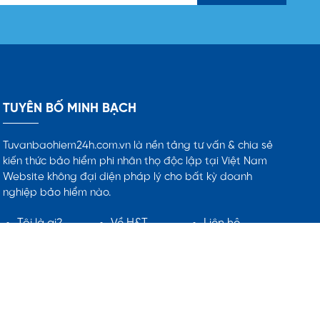
TUYÊN BỐ MINH BẠCH
Tuvanbaohiem24h.com.vn là nền tảng tư vấn & chia sẻ
kiến thức bảo hiểm phi nhân thọ độc lập tại Việt Nam
Website không đại diện pháp lý cho bất kỳ doanh
nghiệp bảo hiểm nào.
Tôi là ai?
Về H&T
Liên hệ
.