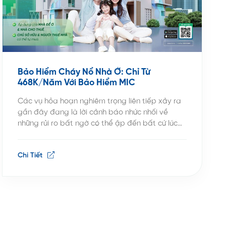
Bảo Hiểm Cháy Nổ Nhà Ở: Chỉ Từ
468K/Năm Với Bảo Hiểm MIC
Các vụ hỏa hoạn nghiêm trọng liên tiếp xảy ra
gần đây đang là lời cảnh báo nhức nhối về
những rủi ro bất ngờ có thể ập đến bất cứ lúc
nào. Trước những thiệt hại nặng nề về người và
tài sản, ngôi nhà – tài sản lớn và là tổ ấm
Chi Tiết
thiêng […]