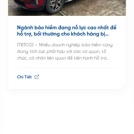
Ngành bảo hiểm đang nỗ lực cao nhất để
hỗ trợ, bồi thường cho khách hàng bị
thiệt hại do Bão số 3 – Yagi
(TBTCO) – Nhiều doanh nghiệp bảo hiểm cũng
đang tích cực phối hợp với các cơ quan, tổ
chức, cá nhân liên quan để tiến hành hỗ trợ
nhân đạo, tiến hành xác định thiệt hại để tạm
ứng và chi trả bồi thường cho các khách hành bị
Chi Tiết
thiệt hại do Bão số 3 gây […]