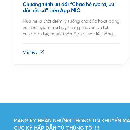
Chương trình ưu đãi “Chào hè rực rỡ, ưu
đãi hết cỡ” trên App MIC
Mùa hè là thời điểm lý tưởng cho các hoạt động
vui chơi ngoài trời hay những chuyến du lịch
cùng bạn bè, người thân. Song thời tiết nắng
nóng, mưa nhiều cũng gây ra nhiều nguy cơ đối
với sức khỏe con người, rủi ro cháy nổ nhà ở hay
Chi Tiết
gây thủy kích xe […]
ĐĂNG KÝ NHẬN NHỮNG THÔNG TIN KHUYẾN MÃI
CỰC KỲ HẤP DẪN TỪ CHÚNG TÔI !!!