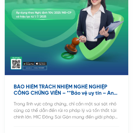
BẢO HIỂM TRÁCH NHIỆM NGHỀ NGHIỆP
CÔNG CHỨNG VIÊN – **Bảo vệ uy tín – An
toàn pháp lý – Vững vàng tài chính cùng
Trong lĩnh vực công chứng, chỉ cần một sai sót nhỏ
MIC**
cũng có thể dẫn đến rủi ro pháp lý và tổn thất tài
chính lớn. MIC Đông Sài Gòn mang đến giải pháp
Bảo hiểm Trách nhiệm nghề nghiệp Công chứng
viên, giúp bảo vệ uy tín và an toàn tài chính cho