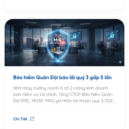
Bảo hiểm Quân Đội báo lãi quý 3 gấp 5 lần
Nhờ tăng trưởng mạnh ở cả 2 mảng kinh doanh
bảo hiểm và tài chính, Tổng CTCP Bảo hiểm Quân
Đội (MIC, HOSE: MIG) ghi nhận lợi nhuận quý 3/2025
bứt tốc. Nguồn: VietstockFinance Theo báo cáo tài
chính quý 3/2025, hoạt động kinh doanh bảo hiểm
Chi Tiết
mang về 170 tỷ đồng lợi nhuận gộp, gấp 2.1 lần […]