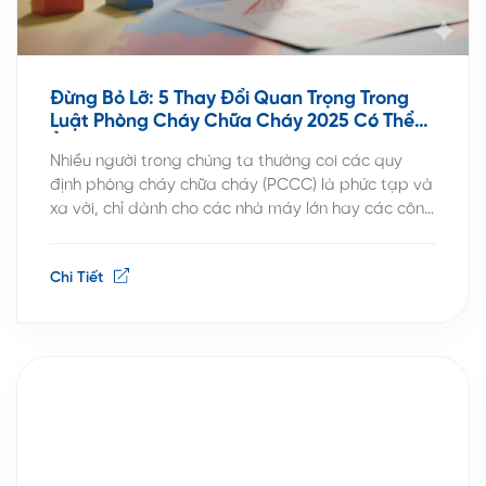
Đừng Bỏ Lỡ: 5 Thay Đổi Quan Trọng Trong
Luật Phòng Cháy Chữa Cháy 2025 Có Thể
Ảnh Hưởng Trực Tiếp Đến Bạn
Nhiều người trong chúng ta thường coi các quy
định phòng cháy chữa cháy (PCCC) là phức tạp và
xa vời, chỉ dành cho các nhà máy lớn hay các công
trình đặc thù. Tuy nhiên, với Nghị định
105/2025/NĐ-CP có hiệu lực từ ngày 01/07/2025,
Chi Tiết
quan điểm này không chỉ cũ mà còn có […]