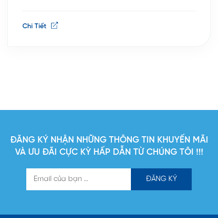
chữa cháy. Đây là quy định quan trọng mà các cá
nhân, hộ gia đình và doanh nghiệp cần đặc biệt
Chi Tiết
lưu ý để tránh những rủi ro pháp lý […]
ĐĂNG KÝ NHẬN NHỮNG THÔNG TIN KHUYẾN MÃI
VÀ ƯU ĐÃI CỰC KỲ HẤP DẪN TỪ CHÚNG TÔI !!!