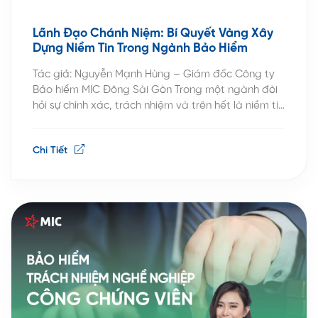
Lãnh Đạo Chánh Niệm: Bí Quyết Vàng Xây
Dựng Niềm Tin Trong Ngành Bảo Hiểm
Tác giả: Nguyễn Mạnh Hùng – Giám đốc Công ty
Bảo hiểm MIC Đông Sài Gòn Trong một ngành đòi
hỏi sự chính xác, trách nhiệm và trên hết là niềm tin
như bảo hiểm, người lãnh đạo không chỉ cần một
cái đầu “lạnh” mà còn cần một trái tim “tĩnh”. Đó là
Chi Tiết
lúc […]