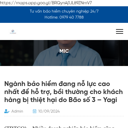
https://maps.app.goo.gl/BRQynAj1JL89ZNmV7
Tư vấn bảo hiểm chuyên nghiệp 24/7
Hotline: 0979 40 7788
MIC
Ngành bảo hiểm đang nỗ lực cao
nhất để hỗ trợ, bồi thường cho khách
hàng bị thiệt hại do Bão số 3 – Yagi
Admin
10/09/2024