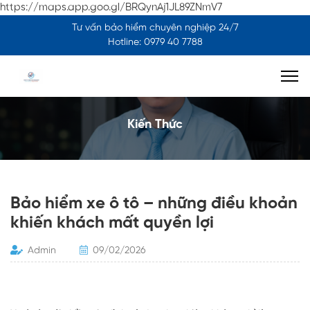
https://maps.app.goo.gl/BRQynAj1JL89ZNmV7
Tư vấn bảo hiểm chuyên nghiệp 24/7
Hotline: 0979 40 7788
Kiến Thức
Bảo hiểm xe ô tô – những điều khoản
khiến khách mất quyền lợi
Admin
09/02/2026