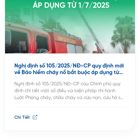
Nghị định số 105/2025/NĐ-CP quy định mới
về Bảo hiểm cháy nổ bắt buộc áp dụng từ
1/7/2025
Nghị định số 105/2025/NĐ-CP của Chính phủ quy
định chi tiết một số điều và biện pháp thi hành
Luật Phòng cháy, chữa cháy và cứu nạn, cứu hộ sẽ
có hiệu lực từ ngày 1.7.2025. Theo đó, Nghị định quy
định rõ 44 loại cơ sở thuộc diện bắt buộc mua bảo
Chi Tiết
hiểm cháy nổ, […]