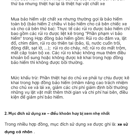
thứ ba nhưng thiệt hại lại là thiệt hại vật chất xe
Mua bảo hiểm vật chất xe nhưng thường gọi là bảo hiểm
toàn bộ (bảo hiểm 2 chiều vì bảo hiểm cho cả bên chiếc xe
và cho cả bên thứ ba): Thực tế các rủi ro được bảo hiểm chỉ
bao gồm các rủi ro được liệt kê trong “Phần phạm vi bảo
hiểm” trong Hợp đồng bảo hiểm gồm: Rủi ro do đâm va, lật
đổ, chìm đắm, rủi ro do thiên tai (bão, lũ, nước cuốn trôi,
động đất, sạt lở, …); rủi ro do cháy, nổ; rủi ro do mất trộm,
mất cắp toàn bộ xe. Các rủi ro khác không mua thêm điều
khoản bổ sung hoặc không được kê khai trong hợp đồng
bảo hiểm thì không được bồi thường.
Mức khấu trừ: Phần thiệt hại do chủ xe phải tự chịu được kê
khai trong hợp đồng bảo hiểm (nhằm nâng cao trách nhiệm
cho chủ xe và lái xe, giảm các chi phí giám định bồi thường
những vụ lặt vặt mất thêm thời gian và chi phí hai bên, điều
kiện để giảm phí bảo hiểm.
2. Mục đích sử dụng xe – điều khoản hay bị xem nhẹ nhất
Trong nhiều hợp đồng, mục đích sử dụng xe được ghi là:
xe sử
.
dụng cá nhân