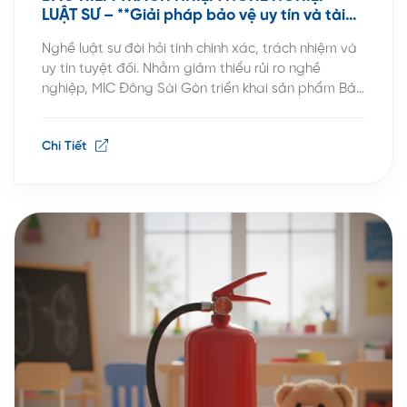
LUẬT SƯ – **Giải pháp bảo vệ uy tín và tài
chính cho giới Luật sư trong kỷ nguyên pháp
Nghề luật sư đòi hỏi tính chính xác, trách nhiệm và
lý mới**
uy tín tuyệt đối. Nhằm giảm thiểu rủi ro nghề
nghiệp, MIC Đông Sài Gòn triển khai sản phẩm Bảo
hiểm Trách nhiệm nghề nghiệp Luật sư năm 2025,
giúp luật sư yên tâm hành nghề và được bảo vệ
Chi Tiết
tài chính, uy tín […]