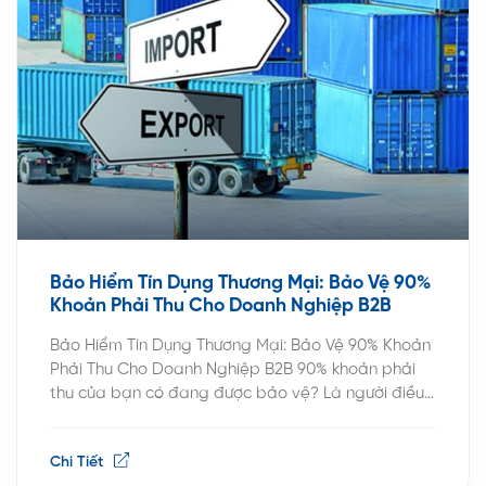
Bảo Hiểm Tín Dụng Thương Mại: Bảo Vệ 90%
Khoản Phải Thu Cho Doanh Nghiệp B2B
Bảo Hiểm Tín Dụng Thương Mại: Bảo Vệ 90% Khoản
Phải Thu Cho Doanh Nghiệp B2B 90% khoản phải
thu của bạn có đang được bảo vệ? Là người điều
hành, bạn hiểu rõ: lợi nhuận nằm trên giấy, nhưng
dòng tiền mới quyết định sự sống còn. Mỗi đồng
Chi Tiết
bán trả chậm là một […]