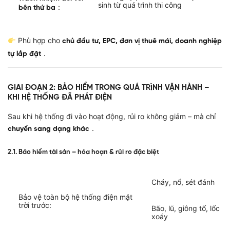
sinh từ quá trình thi công
:
bên thứ ba
Phù hợp cho
chủ đầu tư, EPC, đơn vị thuê mái, doanh nghiệp
.
tự lắp đặt
GIAI ĐOẠN 2: BẢO HIỂM TRONG QUÁ TRÌNH VẬN HÀNH –
KHI HỆ THỐNG ĐÃ PHÁT ĐIỆN
Sau khi hệ thống đi vào hoạt động, rủi ro không giảm – mà chỉ
.
chuyển sang dạng khác
2.1. Bảo hiểm tài sản – hỏa hoạn & rủi ro đặc biệt
Cháy, nổ, sét đánh
Bảo vệ toàn bộ hệ thống điện mặt
trời trước:
Bão, lũ, giông tố, lốc
xoáy