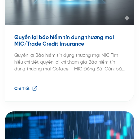
Quyền lợi bảo hiểm tín dụng thương mại
MIC/Trade Credit Insurance
Quyền lợi Bảo hiểm tín dụng thương mại MIC Tìm
hiểu chi tiết quyền lợi khi tham gia Bảo hiểm tín
dụng thương mại Coface – MIC Đông Sài Gòn: bảo
vệ công nợ, hỗ trợ dòng tiền và tăng trưởng doanh
thu. Quyền lợi khi tham gia Bảo hiểm tín dụng
Chi Tiết
thương mại (Trade […]