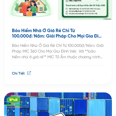
Bảo Hiểm Nhà Ở Giá Rẻ Chỉ Từ
100.000đ/Năm: Giải Pháp Cho Mọi Gia Đình
Việt
Bảo Hiểm Nhà Ở Giá Rẻ Chỉ Từ 100.000đ/Năm: Giải
Pháp MIC 360 Cho Mọi Gia Đình Việt Với **bảo
hiểm nhà ở giá rẻ** MIC Tổ Ấm thuộc chương trình
MIC 360, chỉ 100.000 đồng/năm (chưa gồm VAT) –
tương đương chưa tới 300 đồng/ngày – ngôi nhà
Chi Tiết
của bạn được bảo vệ trước […]