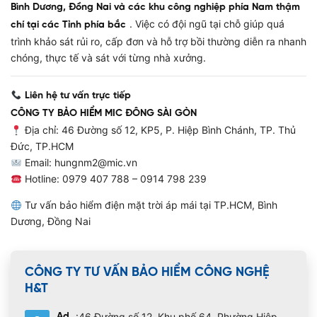
Bình Dương, Đồng Nai và các khu công nghiệp phía Nam thậm
. Việc có đội ngũ tại chỗ giúp quá
chí tại các Tỉnh phía bắc
trình khảo sát rủi ro, cấp đơn và hỗ trợ bồi thường diễn ra nhanh
chóng, thực tế và sát với từng nhà xưởng.
Liên hệ tư vấn trực tiếp
CÔNG TY BẢO HIỂM MIC ĐÔNG SÀI GÒN
Địa chỉ: 46 Đường số 12, KP5, P. Hiệp Bình Chánh, TP. Thủ
Đức, TP.HCM
Email:
hungnm2@mic.vn
Hotline: 0979 407 788 – 0914 798 239
Tư vấn bảo hiểm điện mặt trời áp mái tại TP.HCM, Bình
Dương, Đồng Nai
CÔNG TY TƯ VẤN BẢO HIỂM CÔNG NGHỆ
H&T
:46 Đường số 12, Khu phố 64, Phường Hiệp
Ad