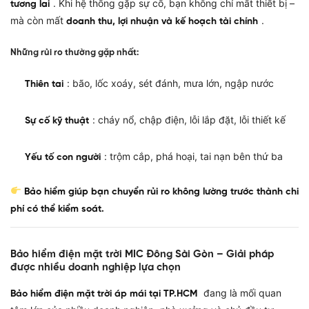
. Khi hệ thống gặp sự cố, bạn không chỉ mất thiết bị –
tương lai
mà còn mất
.
doanh thu, lợi nhuận và kế hoạch tài chính
Những rủi ro thường gặp nhất:
: bão, lốc xoáy, sét đánh, mưa lớn, ngập nước
Thiên tai
: cháy nổ, chập điện, lỗi lắp đặt, lỗi thiết kế
Sự cố kỹ thuật
: trộm cắp, phá hoại, tai nạn bên thứ ba
Yếu tố con người
Bảo hiểm giúp bạn chuyển rủi ro không lường trước thành chi
phí có thể kiểm soát.
Bảo hiểm điện mặt trời MIC Đông Sài Gòn – Giải pháp
được nhiều doanh nghiệp lựa chọn
đang là mối quan
Bảo hiểm điện mặt trời áp mái tại TP.HCM