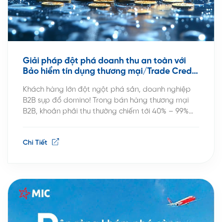
Giải pháp đột phá doanh thu an toàn với
Bảo hiểm tín dụng thương mại/Trade Credit
Insurance
Khách hàng lớn đột ngột phá sản, doanh nghiệp
B2B sụp đổ domino! Trong bán hàng thương mại
B2B, khoản phải thu thường chiếm tới 40% – 99%
tổng tài sản doanh nghiệp. Nỗi ám ảnh lớn nhất
của các nhà quản lý không phải là không bán được
Chi Tiết
hàng, mà là giao hàng xong […]