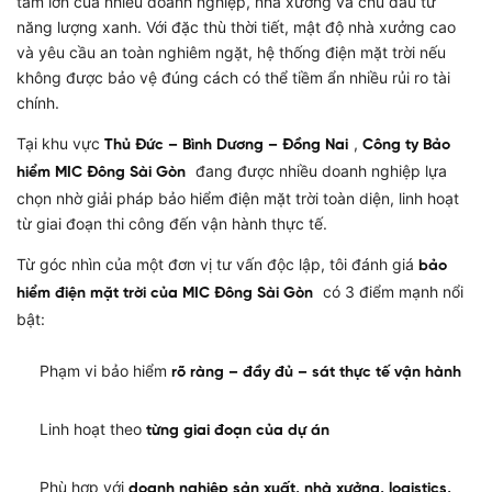
tâm lớn của nhiều doanh nghiệp, nhà xưởng và chủ đầu tư
năng lượng xanh. Với đặc thù thời tiết, mật độ nhà xưởng cao
và yêu cầu an toàn nghiêm ngặt, hệ thống điện mặt trời nếu
không được bảo vệ đúng cách có thể tiềm ẩn nhiều rủi ro tài
chính.
Tại khu vực
,
Thủ Đức – Bình Dương – Đồng Nai
Công ty Bảo
đang được nhiều doanh nghiệp lựa
hiểm MIC Đông Sài Gòn
chọn nhờ giải pháp bảo hiểm điện mặt trời toàn diện, linh hoạt
từ giai đoạn thi công đến vận hành thực tế.
Từ góc nhìn của một đơn vị tư vấn độc lập, tôi đánh giá
bảo
có 3 điểm mạnh nổi
hiểm điện mặt trời của MIC Đông Sài Gòn
bật:
Phạm vi bảo hiểm
rõ ràng – đầy đủ – sát thực tế vận hành
Linh hoạt theo
từng giai đoạn của dự án
Phù hợp với
doanh nghiệp sản xuất, nhà xưởng, logistics,