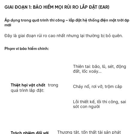
GIAI ĐOẠN 1: BẢO HIỂM MỌI RỦI RO LẮP ĐẶT (EAR)
Áp dụng trong quá trình thi công – lắp đặt hệ thống điện mặt trời áp
mái
Đây là giai đoạn rủi ro cao nhất nhưng lại thường bị bỏ quên.
Phạm vi bảo hiểm chính:
Thiên tai: bão, lũ, sét, động
đất, lốc xoáy…
trong
Thiệt hại vật chất
Cháy nổ, rơi vỡ, trộm cắp
quá trình lắp đặt:
Lỗi thiết kế, lỗi thi công, sai
sót con người
Thương tật, tổn thất tài sản phát
Trách nhiệm đối với