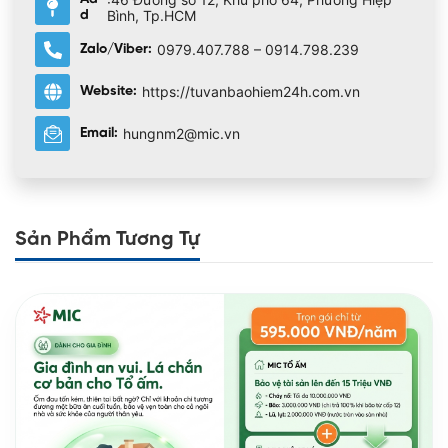
Bình, Tp.HCM
d
0979.407.788 – 0914.798.239
Zalo/Viber:
https://tuvanbaohiem24h.com.vn
Website:
hungnm2@mic.vn
Email:
Sản Phẩm Tương Tự