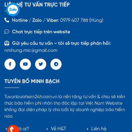
LIÊN HỆ TƯ VẤN TRỰC TIẾP
Hotline / Zalo / Viber:
0979 407 788 (Hùng)
Chat trực tiếp trên website
Gửi yêu cầu tư vấn – tôi sẽ trực tiếp phản hồi:
nmhung.mic@gmail.com
TUYÊN BỐ MINH BẠCH
Tuvanbaohiem24h.com.vn là nền tảng tư vấn & chia sẻ kiến
thức bảo hiểm phi nhân thọ độc lập tại Việt Nam Website
không đại diện pháp lý cho bất kỳ doanh nghiệp bảo hiểm
nào.
Tôi là ai?
Về H&T
Liên hệ