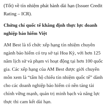
(Tốt) về tín nhiệm phát hành dài hạn (Issuer Credit
Rating – ICR).
Ch
ứ
ng ch
ỉ
qu
ố
c t
ế
kh
ẳ
ng đ
ị
nh th
ự
c l
ự
c doanh
nghi
ệ
p b
ả
o hi
ể
m Vi
ệ
t
AM Best là tổ chức xếp hạng tín nhiệm chuyên
ngành bảo hiểm có trụ sở tại Hoa Kỳ, với hơn 125
năm lịch sử và phạm vi hoạt động tại hơn 100 quốc
gia. Các xếp hạng của AM Best được giới chuyên
môn xem là “tấm hộ chiếu tín nhiệm quốc tế” dành
cho các doanh nghiệp bảo hiểm có nền tảng tài
chính vững mạnh, quản trị minh bạch và năng lực
thực thi cam kết dài hạn.