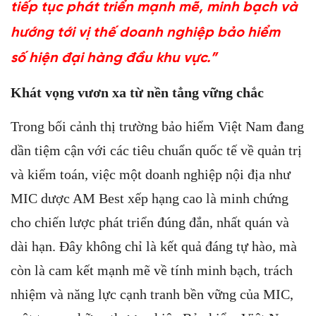
ti
ế
p t
ụ
c phát tri
ể
n m
ạ
nh m
ẽ
, minh b
ạ
ch và
hư
ớ
ng t
ớ
i v
ị
th
ế
doanh nghi
ệ
p b
ả
o hi
ể
m
s
ố
hi
ệ
n đ
ạ
i hàng đ
ầ
u khu v
ự
c.”
Khát v
ọ
ng vươn xa t
ừ
n
ề
n t
ẳ
ng v
ữ
ng ch
ắ
c
Trong bối cảnh thị trường bảo hiểm Việt Nam đang
dần tiệm cận với các tiêu chuẩn quốc tế về quản trị
và kiểm toán, việc một doanh nghiệp nội địa như
MIC dược AM Best xếp hạng cao là minh chứng
cho chiến lược phát triển đúng đắn, nhất quán và
dài hạn. Đây không chỉ là kết quả đáng tự hào, mà
còn là cam kết mạnh mẽ về tính minh bạch, trách
nhiệm và năng lực cạnh tranh bền vững của MIC,