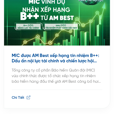
MIC được AM Best xếp hạng tín nhiệm B++:
Dấu ấn nội lực tài chính và chiến lược hội
nhập quốc tế
Tổng công ty cổ phần Bảo hiểm Quân đội (MIC)
vừa chính thức được tổ chức xếp hạng tín nhiệm
bảo hiểm hàng đầu thế giới AM Best công bố hai
mức xếp hạng quốc tế gồm: B++ (Tốt) về năng lực
tài chính (Financial Strength Rating – FSR) và bbb
Chi Tiết
(Tốt) về tín nhiệm […]