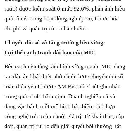
ratio) được kiểm soát ở mức 92,6%, phản ánh hiệu
quả rõ nét trong hoạt động nghiệp vụ, tối ưu hóa
chi phí và quản trị rủi ro bảo hiểm.
Chuy
ể
n đ
ổ
i s
ố
và tăng trư
ở
ng b
ề
n v
ữ
ng:
L
ợ
i
th
ế
c
ạ
nh tranh dài h
ạ
n c
ủ
a MIC
Bên cạnh nền tảng tài chính vững mạnh, MIC đang
tạo dấu ấn khác biệt nhờ chiến lược chuyển đổi số
toàn diện yếu tố được AM Best đặc biệt ghi nhận
trong quá trình thẩm định. Doanh nghiệp đã và
đang vận hành một mô hình bảo hiểm tích hợp
công nghệ trên toàn chuỗi giá trị: từ khai thác, cấp
đơn, quản trị rủi ro đến giải quyết bồi thường tất