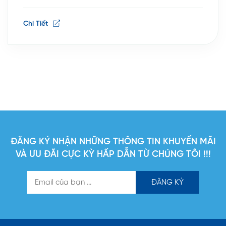
Doanh nghiệp Bảo hiểm phi nhân thọ uy tín. Bảng
xếp hạng Top 10 Công ty Bảo hiểm uy tín năm
Chi Tiết
2025 là kết quả nghiên cứu […]
ĐĂNG KÝ NHẬN NHỮNG THÔNG TIN KHUYẾN MÃI
VÀ ƯU ĐÃI CỰC KỲ HẤP DẪN TỪ CHÚNG TÔI !!!