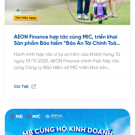
AEON Finance hợp tác cùng MIC, triển khai
Sản phẩm Bảo hiểm “Bảo An Tài Chính Toàn
Diện” – Bảo vệ sức khỏe, an tâm tài chính
Hành trình hợp tác vì sự an tâm của khách hàng Từ
ngày 01/11/2025, AEON Finance chính thức hợp tác
cùng Công ty Bảo hiểm số MIC triển khai sản
phẩm “Bảo An Tài Chính Toàn Diện” – một giải
pháp bảo hiểm sức khỏe toàn diện, giúp khách
Chi Tiết
hàng an tâm chăm sóc sức khỏe và […]