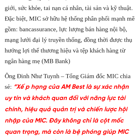
giới, sức khỏe, tai nạn cá nhân, tài sản và kỹ thuật.
Đặc biệt, MIC sở hữu hệ thống phân phối mạnh mẽ
gồm: bancassurance, lực lượng bán hàng nội bộ,
mạng lưới đại lý truyền thống, đồng thời được thụ
hưởng lợi thế thương hiệu và tệp khách hàng từ
ngân hàng mẹ (MB Bank)
Ông Đinh Như Tuynh – Tổng Giám đốc MIC chia
sẻ:
“Xế
p h
ạ
ng c
ủ
a AM Best là s
ự
xác nh
ậ
n
uy tín và khách quan đ
ố
i v
ớ
i năng l
ự
c tài
chính, hi
ệ
u qu
ả
qu
ả
n tr
ị
và chi
ế
n lư
ợ
c h
ộ
i
nh
ậ
p c
ủ
a MIC. Đây không ch
ỉ
là c
ộ
t m
ố
c
quan tr
ọ
ng, mà còn là b
ệ
phóng giúp
MIC