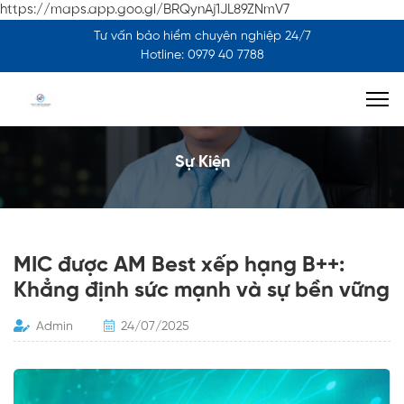
https://maps.app.goo.gl/BRQynAj1JL89ZNmV7
Tư vấn bảo hiểm chuyên nghiệp 24/7
Hotline: 0979 40 7788
Sự Kiện
MIC được AM Best xếp hạng B++:
Khẳng định sức mạnh và sự bền vững
Admin
24/07/2025