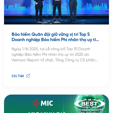
Bảo hiểm Quân đội giữ vững vị trí Top 5
Doanh nghiệp Bảo hiểm Phi nhân thọ uy tín
2025
Ngày 1/8/2025, tại Lễ công bố Top 10 Doanh
nghiệp Bảo hiểm Phi nhân thọ uy tín 2025 do
Vietnam Report tổ chức, Tổng Công ty Cổ phần
Bảo hiểm Quân đội (MIC) tiếp tục thăng hạng, vinh
dự góp mặt trong Top 5, khẳng định uy tín, năng
Chi Tiết
lực tài chính và chiến lược […]