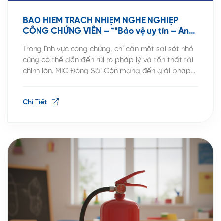
BẢO HIỂM TRÁCH NHIỆM NGHỀ NGHIỆP
CÔNG CHỨNG VIÊN – **Bảo vệ uy tín – An
toàn pháp lý – Vững vàng tài chính cùng
Trong lĩnh vực công chứng, chỉ cần một sai sót nhỏ
MIC**
cũng có thể dẫn đến rủi ro pháp lý và tổn thất tài
chính lớn. MIC Đông Sài Gòn mang đến giải pháp
Bảo hiểm Trách nhiệm nghề nghiệp Công chứng
viên, giúp bảo vệ uy tín và an toàn tài chính cho
Chi Tiết
các […]