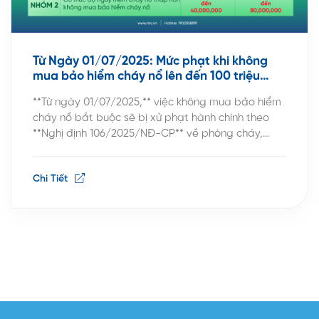
Từ Ngày 01/07/2025: Mức phạt khi không
mua bảo hiểm cháy nổ lên đến 100 triệu
đồng
**Từ ngày 01/07/2025,** việc không mua bảo hiểm
cháy nổ bắt buộc sẽ bị xử phạt hành chính theo
**Nghị định 106/2025/NĐ-CP** về phòng cháy,
chữa cháy. Đây là quy định quan trọng mà các cá
nhân, hộ gia đình và doanh nghiệp cần đặc biệt
Chi Tiết
lưu ý để tránh những rủi ro pháp lý […]