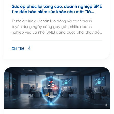
Sức ép phúc lợi tăng cao, doanh nghiệp SME
tìm đến bảo hiểm sức khỏe như một “lá
chắn” tài chính – Bảo hiểm y tế nhóm MIC
Trước áp lực giữ chân lao động và cạnh tranh
tuyển dụng ngày càng gay gắt, nhiều doanh
nghiệp vừa và nhỏ (SME) đang buộc phải thay đổi
tư duy về phúc lợi nhân sự. Nếu trước đây, phần lớn
chỉ dừng ở việc tham gia bảo hiểm y tế và bảo
Chi Tiết
hiểm xã hội […]