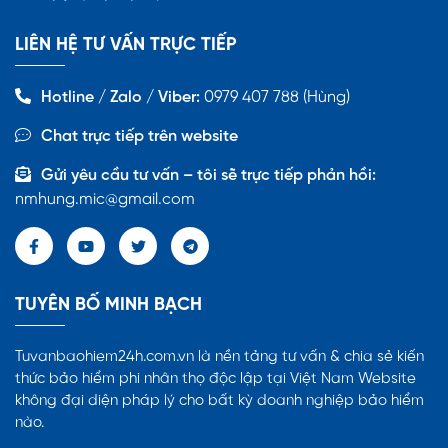
LIÊN HỆ TƯ VẤN TRỰC TIẾP
Hotline / Zalo / Viber:
0979 407 788 (Hùng)
Chat trực tiếp trên website
Gửi yêu cầu tư vấn – tôi sẽ trực tiếp phản hồi:
nmhung.mic@gmail.com
TUYÊN BỐ MINH BẠCH
Tuvanbaohiem24h.com.vn là nền tảng tư vấn & chia sẻ kiến
thức bảo hiểm phi nhân thọ độc lập tại Việt Nam Website
không đại diện pháp lý cho bất kỳ doanh nghiệp bảo hiểm
nào.