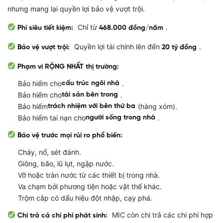
nhưng mang lại quyền lợi bảo vệ vượt trội.
Chỉ từ
.
Phí siêu tiết kiệm:
468.000 đồng/năm
Quyền lợi tài chính lên đến
.
Bảo vệ vượt trội:
20 tỷ đồng
Phạm vi RỘNG NHẤT thị trường:
Bảo hiểm cho
.
cấu trúc ngôi nhà
Bảo hiểm cho
.
tài sản bên trong
Bảo hiểm
(hàng xóm).
trách nhiệm với bên thứ ba
Bảo hiểm tai nạn cho
.
người sống trong nhà
Bảo vệ trước mọi rủi ro phổ biến:
Cháy, nổ, sét đánh.
Giông, bão, lũ lụt, ngập nước.
Vỡ hoặc tràn nước từ các thiết bị trong nhà.
Va chạm bởi phương tiện hoặc vật thể khác.
Trộm cắp có dấu hiệu đột nhập, cạy phá.
MIC còn chi trả các chi phí hợp
Chi trả cả chi phí phát sinh: