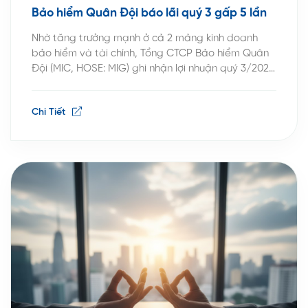
Bảo hiểm Quân Đội báo lãi quý 3 gấp 5 lần
Nhờ tăng trưởng mạnh ở cả 2 mảng kinh doanh
bảo hiểm và tài chính, Tổng CTCP Bảo hiểm Quân
Đội (MIC, HOSE: MIG) ghi nhận lợi nhuận quý 3/2025
bứt tốc. Nguồn: VietstockFinance Theo báo cáo tài
chính quý 3/2025, hoạt động kinh doanh bảo hiểm
Chi Tiết
mang về 170 tỷ đồng lợi nhuận gộp, gấp 2.1 lần […]