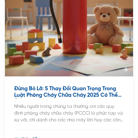
Đừng Bỏ Lỡ: 5 Thay Đổi Quan Trọng Trong
Luật Phòng Cháy Chữa Cháy 2025 Có Thể
Ảnh Hưởng Trực Tiếp Đến Bạn
Nhiều người trong chúng ta thường coi các quy
định phòng cháy chữa cháy (PCCC) là phức tạp và
xa vời, chỉ dành cho các nhà máy lớn hay các công
trình đặc thù. Tuy nhiên, với Nghị định
105/2025/NĐ-CP có hiệu lực từ ngày 01/07/2025,