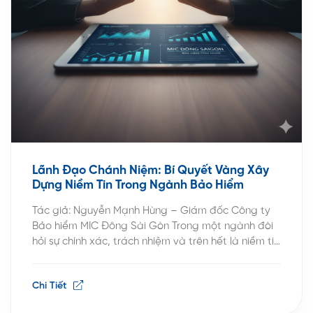
Lãnh Đạo Chánh Niệm: Bí Quyết Vàng Xây
Dựng Niềm Tin Trong Ngành Bảo Hiểm
Tác giả: Nguyễn Mạnh Hùng – Giám đốc Công ty
Bảo hiểm MIC Đông Sài Gòn Trong một ngành đòi
hỏi sự chính xác, trách nhiệm và trên hết là niềm tin
như bảo hiểm, người lãnh đạo không chỉ cần một
cái đầu “lạnh” mà còn cần một trái tim “tĩnh”. Đó là
Chi Tiết
lúc […]