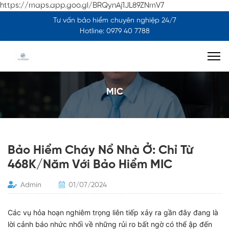
https://maps.app.goo.gl/BRQynAj1JL89ZNmV7
Tư vấn bảo hiểm chuyên nghiệp 24/7
Hotline: 0979 40 7788
MIC
Bảo Hiểm Cháy Nổ Nhà Ở: Chỉ Từ
468K/Năm Với Bảo Hiểm MIC
Admin
01/07/2024
Các vụ hỏa hoạn nghiêm trọng liên tiếp xảy ra gần đây đang là
lời cảnh báo nhức nhối về những rủi ro bất ngờ có thể ập đến