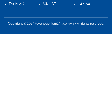
Tôi là ai?
Về H&T
Liên hệ
Copyright © 2024 tuvanbaohiem24h.com.vn - All rights reserved.