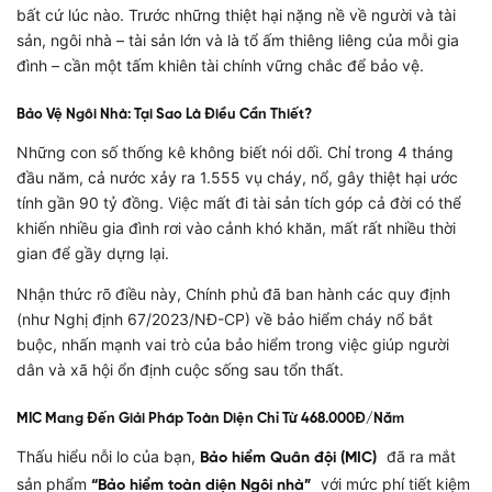
bất cứ lúc nào. Trước những thiệt hại nặng nề về người và tài
sản, ngôi nhà – tài sản lớn và là tổ ấm thiêng liêng của mỗi gia
đình – cần một tấm khiên tài chính vững chắc để bảo vệ.
Bảo Vệ Ngôi Nhà: Tại Sao Là Điều Cần Thiết?
Những con số thống kê không biết nói dối. Chỉ trong 4 tháng
đầu năm, cả nước xảy ra 1.555 vụ cháy, nổ, gây thiệt hại ước
tính gần 90 tỷ đồng. Việc mất đi tài sản tích góp cả đời có thể
khiến nhiều gia đình rơi vào cảnh khó khăn, mất rất nhiều thời
gian để gầy dựng lại.
Nhận thức rõ điều này, Chính phủ đã ban hành các quy định
(như Nghị định 67/2023/NĐ-CP) về bảo hiểm cháy nổ bắt
buộc, nhấn mạnh vai trò của bảo hiểm trong việc giúp người
dân và xã hội ổn định cuộc sống sau tổn thất.
MIC Mang Đến Giải Pháp Toàn Diện Chỉ Từ 468.000Đ/Năm
Thấu hiểu nỗi lo của bạn,
đã ra mắt
Bảo hiểm Quân đội (MIC)
sản phẩm
với mức phí tiết kiệm
“Bảo hiểm toàn diện Ngôi nhà”