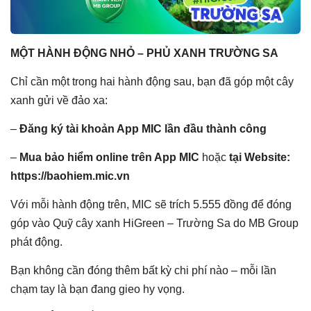
MỘT HÀNH ĐỘNG NHỎ – PHỦ XANH TRƯỜNG SA
Chỉ cần một trong hai hành động sau, bạn đã góp một cây
xanh gửi về đảo xa:
–
Đăng ký tài khoản App MIC lần đầu thành công
–
Mua bảo hiểm online trên App MIC
hoặc
tại Website:
https://baohiem.mic.vn
Với mỗi hành động trên, MIC sẽ trích 5.555 đồng để đóng
góp vào Quỹ cây xanh HiGreen – Trường Sa do MB Group
phát động.
Bạn không cần đóng thêm bất kỳ chi phí nào – mỗi lần
chạm tay là bạn đang gieo hy vọng.