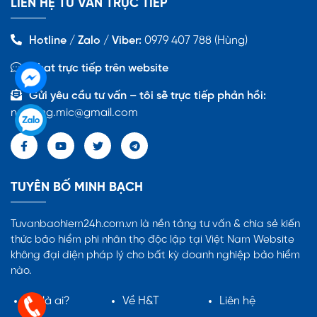
LIÊN HỆ TƯ VẤN TRỰC TIẾP
Hotline / Zalo / Viber:
0979 407 788 (Hùng)
Chat trực tiếp trên website
Gửi yêu cầu tư vấn – tôi sẽ trực tiếp phản hồi:
nmhung.mic@gmail.com
TUYÊN BỐ MINH BẠCH
Tuvanbaohiem24h.com.vn là nền tảng tư vấn & chia sẻ kiến
thức bảo hiểm phi nhân thọ độc lập tại Việt Nam Website
không đại diện pháp lý cho bất kỳ doanh nghiệp bảo hiểm
nào.
Tôi là ai?
Về H&T
Liên hệ