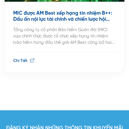
MIC được AM Best xếp hạng tín nhiệm B++:
Dấu ấn nội lực tài chính và chiến lược hội
nhập quốc tế
Tổng công ty cổ phần Bảo hiểm Quân đội (MIC)
vừa chính thức được tổ chức xếp hạng tín nhiệm
bảo hiểm hàng đầu thế giới AM Best công bố hai
mức xếp hạng quốc tế gồm: B++ (Tốt) về năng lực
tài chính (Financial Strength Rating – FSR) và bbb
Chi Tiết
(Tốt) về tín nhiệm […]
ĐĂNG KÝ NHẬN NHỮNG THÔNG TIN KHUYẾN MÃI