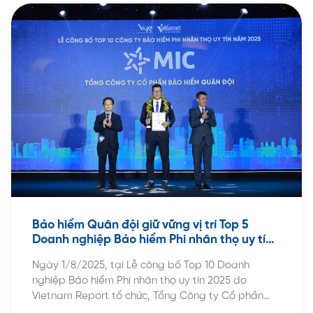
Bảo hiểm Quân đội giữ vững vị trí Top 5
Doanh nghiệp Bảo hiểm Phi nhân thọ uy tín
2025
Ngày 1/8/2025, tại Lễ công bố Top 10 Doanh
nghiệp Bảo hiểm Phi nhân thọ uy tín 2025 do
Vietnam Report tổ chức, Tổng Công ty Cổ phần
Bảo hiểm Quân đội (MIC) tiếp tục thăng hạng, vinh