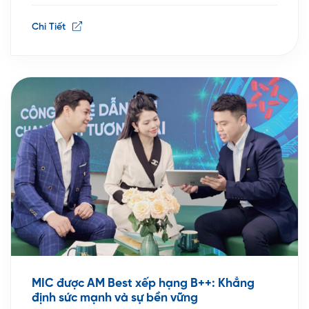
dự góp mặt trong Top 5, khẳng định uy tín, năng
Chi Tiết
lực tài chính và chiến lược […]
MIC được AM Best xếp hạng B++: Khẳng
định sức mạnh và sự bền vững