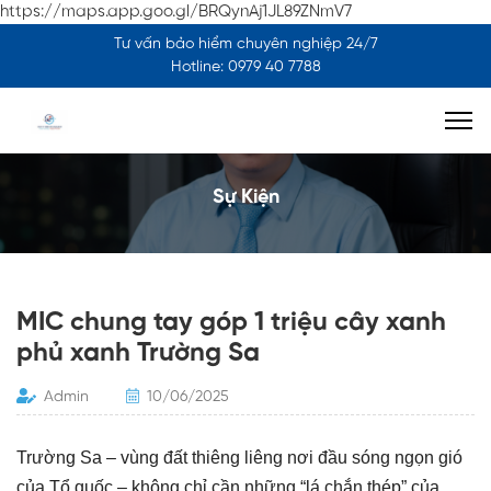
https://maps.app.goo.gl/BRQynAj1JL89ZNmV7
Tư vấn bảo hiểm chuyên nghiệp 24/7
Hotline: 0979 40 7788
Sự Kiện
MIC chung tay góp 1 triệu cây xanh
phủ xanh Trường Sa
Admin
10/06/2025
Trường Sa – vùng đất thiêng liêng nơi đầu sóng ngọn gió
của Tổ quốc – không chỉ cần những “lá chắn thép” của