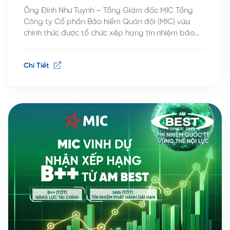
Ông Đinh Như Tuynh – Tổng Giám đốc MIC Tổng
Công ty Cổ phần Bảo hiểm Quân đội (MIC) vừa
chính thức được tổ chức xếp hạng tín nhiệm bảo
hiểm hàng đầu thế giới AM Best công bố hai mức
xếp hạng quốc tế gồm: B++ (Tốt) về năng lực tài
Chi Tiết
chính (Financial Strength […]